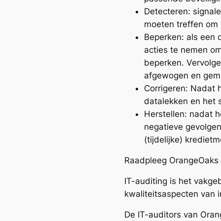
Detecteren: signal
moeten treffen om v
Beperken: als een d
acties te nemen om
beperken. Vervolgen
afgewogen en geme
Corrigeren: Nadat h
datalekken en het 
Herstellen: nadat 
negatieve gevolgen
(tijdelijke) krediet
Raadpleeg OrangeOaks
IT-auditing is het vakg
kwaliteitsaspecten van 
De IT-auditors van Oran