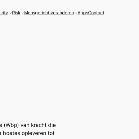
urity
Risk
Mensgericht veranderen
Apps
Contact
s (Wbp) van kracht die
n boetes opleveren tot