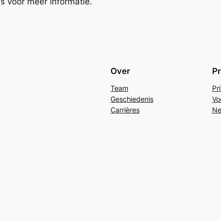
es voor meer informatie.
Over
Pr
Team
Pr
Geschiedenis
Vo
Carrières
Ne