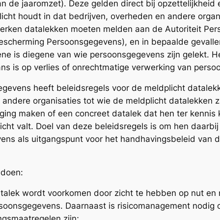
 de jaaromzet). Deze gelden direct bij opzettelijkheid 
licht houdt in dat bedrijven, overheden en andere organ
rken datalekken moeten melden aan de Autoriteit Pe
Bescherming Persoonsgegevens), en in bepaalde gevalle
ne is diegene van wie persoonsgegevens zijn gelekt. He
ans is op verlies of onrechtmatige verwerking van pers
egevens heeft beleidsregels voor de meldplicht datalek
andere organisaties tot wie de meldplicht datalekken zi
ng maken of een concreet datalek dat hen ter kennis 
icht valt. Doel van deze beleidsregels is om hen daarbi
vens als uitgangspunt voor het handhavingsbeleid van de
 doen:
talek wordt voorkomen door zicht te hebben op nut en
rsoonsgegevens. Daarnaast is risicomanagement nodig 
ngsmaatregelen zijn;